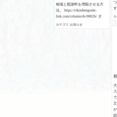
相場と慰謝料を増額させる方
す
法。 https://rikonbengoshi-
link.com/column/dv/00026/ ダ
カ
カテゴリ
お知らせ
で